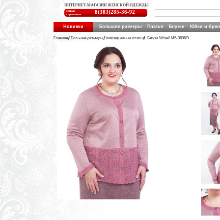
ИНТЕРНЕТ-МАГАЗИН ЖЕНСКОЙ ОДЕЖДЫ
единая
8(383)285-36-92
справочная
Новинки
Большие размеры
Платья
Блузки
Юбки и брю
Главная
Большие размеры
повседневные платья
Блуза Wisell М5-3696/3