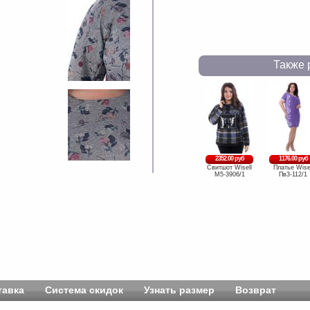
Также 
2352.00 руб
1176.00 руб
Свитшот Wisell
Платье Wise
М5-3906/1
Пв3-112/1
тавка
Система скидок
Узнать размер
Возврат