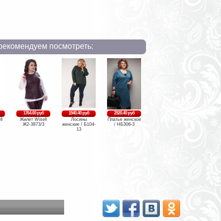
рекомендуем посмотреть:
1764.00 руб
1940.40 руб
2920.40 руб
ll
Жилет Wisell
Лосины
Платье женское
Ж2-3873/3
женские / Б104-
/ НБ306-3
13