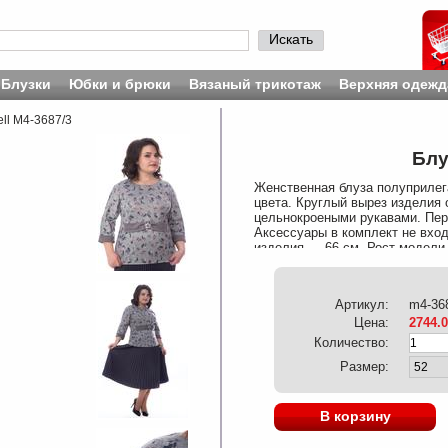
Искать
Блузки
Юбки и брюки
Вязаный трикотаж
Верхняя одежд
ll М4-3687/3
Блу
Женственная блуза полуприлег
цвета. Круглый вырез изделия 
цельнокроеными рукавами. Пер
Аксессуары в комплект не вход
изделия — 66 см. Рост модели 
Артикул:
m4-36
Цена:
2744.
Количество:
Размер:
В корзину