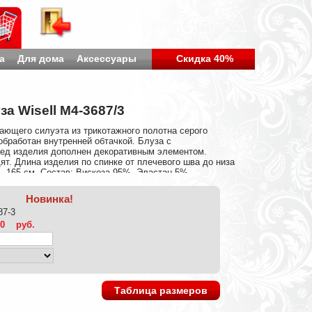
а
Для дома
Аксессуары
Скидка 40%
за Wisell М4-3687/3
ающего силуэта из трикотажного полотна серого
обработан внутренней обтачкой. Блуза с
ед изделия дополнен декоративным элементом.
ят. Длина изделия по спинке от плечевого шва до низа
- 165 см. Состав: Вискоза 95%, Эластан 5%
Новинка!
87-3
00
руб.
Таблица размеров