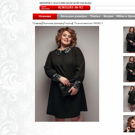
ИНТЕРНЕТ-МАГАЗИН ЖЕНСКОЙ ОДЕЖДЫ
единая
8(383)285-36-92
справочная
Новинки
Большие размеры
Платья
Блузки
Юбки и брю
Главная
Большие размеры
платья
Платье женское / НБ307-1