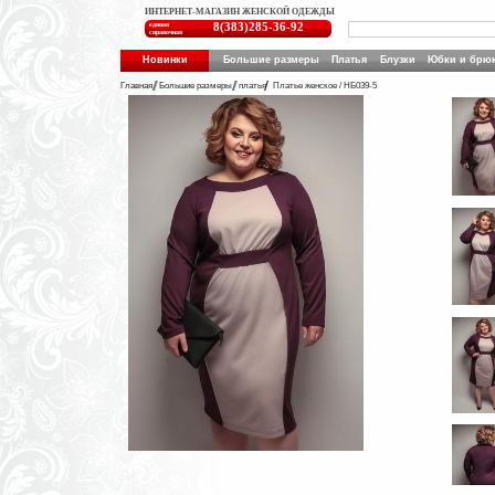
ИНТЕРНЕТ-МАГАЗИН ЖЕНСКОЙ ОДЕЖДЫ
единая
8(383)285-36-92
справочная
Новинки
Большие размеры
Платья
Блузки
Юбки и брю
Главная
Большие размеры
платья
Платье женское / НБ039-5