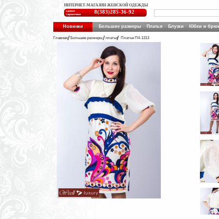
ИНТЕРНЕТ-МАГАЗИН ЖЕНСКОЙ ОДЕЖДЫ
единая
8(383)285-36-92
справочная
Новинки
Большие размеры
Платья
Блузки
Юбки и брю
Главная
Большие размеры
платья
Платье П4-1313