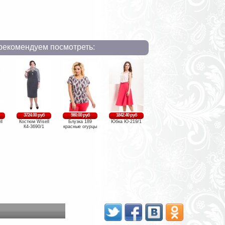
рекомендуем посмотреть:
3724.00 руб
980.00 руб
1842.40 руб
ll
Костюм Wisell
Блузка 189
Юбка Ю-219/1
К4-3690/1
красные огурцы