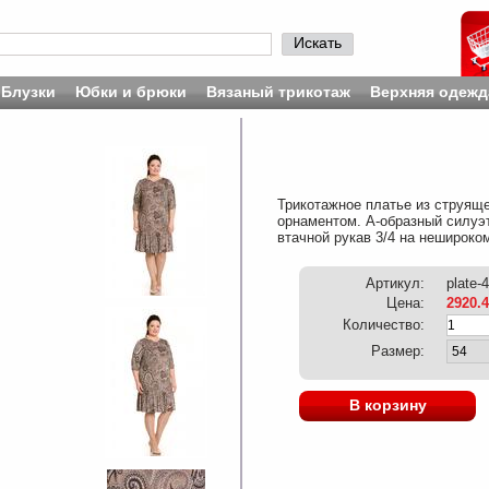
Искать
Блузки
Юбки и брюки
Вязаный трикотаж
Верхняя одежд
Трикотажное платье из струяще
орнаментом. А-образный силуэт
втачной рукав 3/4 на нешироко
Артикул:
plate-
Цена:
2920.
Количество:
Размер:
В корзину