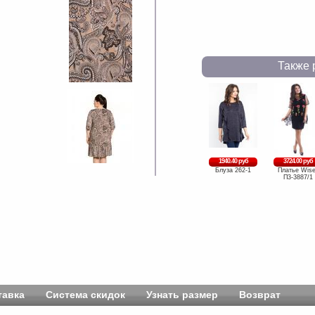
Также 
1940.40 руб
3724.00 руб
Блуза 262-1
Платье Wise
П3-3887/1
тавка
Система скидок
Узнать размер
Возврат