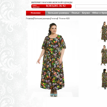
ИНТЕРНЕТ-МАГАЗИН ЖЕНСКОЙ ОДЕЖДЫ
единая
8(383)285-36-92
справочная
Новинки
Большие размеры
Платья
Блузки
Юбки и брю
Главная
Большие размеры
платья
Платье 4115