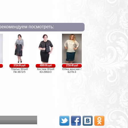
рекомендуем посмотреть:
3724.00 руб
4900.00 руб
2724.40 руб
Платье Wisell
Костюм Wisell
Юбка женская /
П4-3672/5
К3-2993/3
Б279-3