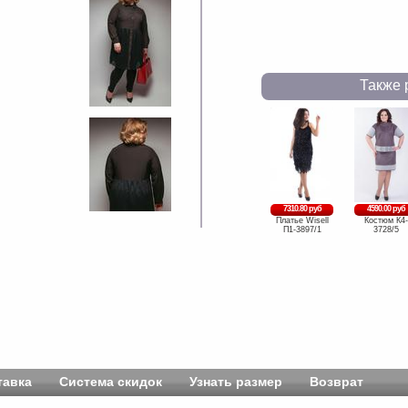
Также 
7310.80 руб
4590.00 руб
Платье Wisell
Костюм К4-
П1-3897/1
3728/5
тавка
Система скидок
Узнать размер
Возврат