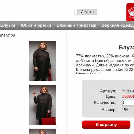
Искать
Блузки
Юбки и брюки
Вязаный трикотаж
Верхняя одежд
 НБ187-28
Блуза
77% полиэстер, 23% вискоза. 
добавит в Ваш образ легкости 
лосинами. Длина изделия по сп
Ширина рукава под проймой 23
Цвет: черный.
Артикул:
bluza-
Цена:
3508.
Количество:
Размер:
В корзину