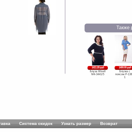
Также 
1411.20 руб
1400.00 руб
Блуза Wisell
Блузка с
М4-3441/5
поясом Р-138
1
тавка
Система скидок
Узнать размер
Возврат