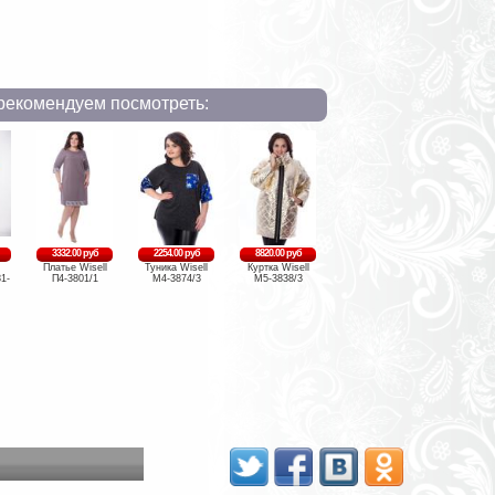
рекомендуем посмотреть:
3332.00 руб
2254.00 руб
8820.00 руб
Платье Wisell
Туника Wisell
Куртка Wisell
1-
П4-3801/1
М4-3874/3
М5-3838/3