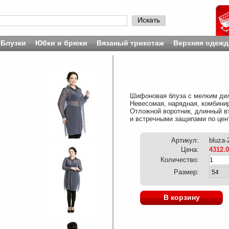
Искать
Блузки
Юбки и брюки
Вязаный трикотаж
Верхняя одежд
Шифоновая блуза с мелким дил
Невесомая, нарядная, комбинир
Отложной воротник, длинный в
и встречными защипами по цент
Артикул:
bluza-
Цена:
4312.
Количество:
Размер:
В корзину