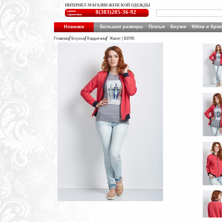
ИНТЕРНЕТ-МАГАЗИН ЖЕНСКОЙ ОДЕЖДЫ
единая
8(383)285-36-92
справочная
Новинки
Большие размеры
Платья
Блузки
Юбки и брю
Главная
Блузки
Кардиганы
Жакет | B3765