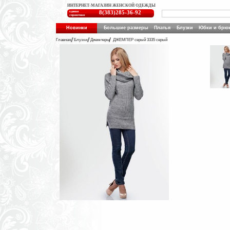
ИНТЕРНЕТ-МАГАЗИН ЖЕНСКОЙ ОДЕЖДЫ
единая
8(383)285-36-92
справочная
Новинки
Большие размеры
Платья
Блузки
Юбки и брю
Главная
Блузки
Джемперы
ДЖЕМПЕР серый 3335 серый