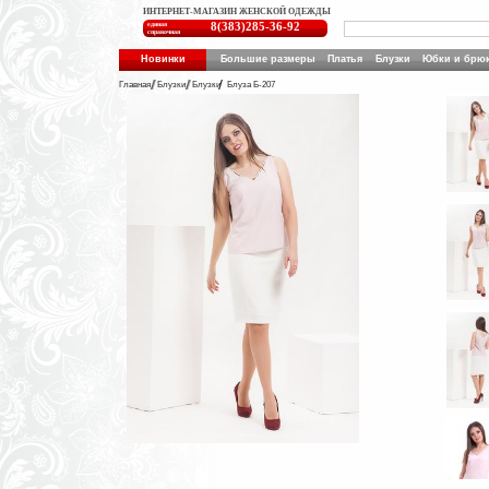
ИНТЕРНЕТ-МАГАЗИН ЖЕНСКОЙ ОДЕЖДЫ
единая
8(383)285-36-92
справочная
Новинки
Большие размеры
Платья
Блузки
Юбки и брю
Главная
Блузки
Блузки
Блуза Б-207