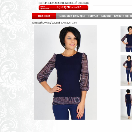
ИНТЕРНЕТ-МАГАЗИН ЖЕНСКОЙ ОДЕЖДЫ
единая
8(383)285-36-92
справочная
Новинки
Большие размеры
Платья
Блузки
Юбки и брю
Главная
Блузки
Блузки
Блуза АР-1374