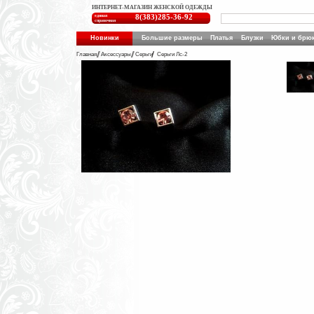
ИНТЕРНЕТ-МАГАЗИН ЖЕНСКОЙ ОДЕЖДЫ
единая
8(383)285-36-92
справочная
Новинки
Большие размеры
Платья
Блузки
Юбки и брю
Главная
Аксессуары
Серьги
Серьги Лс-2