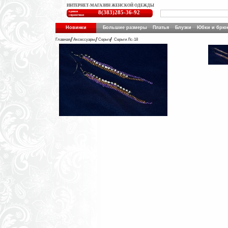
ИНТЕРНЕТ-МАГАЗИН ЖЕНСКОЙ ОДЕЖДЫ
единая
8(383)285-36-92
справочная
Новинки
Большие размеры
Платья
Блузки
Юбки и брю
Главная
Аксессуары
Серьги
Серьги Лс-18