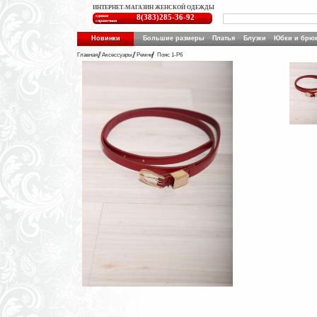
ИНТЕРНЕТ-МАГАЗИН ЖЕНСКОЙ ОДЕЖДЫ
единая
8(383)285-36-92
справочная
Новинки
Большие размеры
Платья
Блузки
Юбки и брю
Главная
Аксессуары
Ремни
Пояс 1-Р6