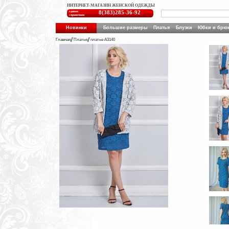
ИНТЕРНЕТ-МАГАЗИН ЖЕНСКОЙ ОДЕЖДЫ
единая
8(383)285-36-92
справочная
Новинки
Большие размеры
Платья
Блузки
Юбки и брю
Главная
Платья
платье A3140