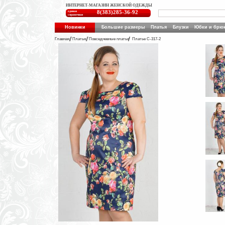
ИНТЕРНЕТ-МАГАЗИН ЖЕНСКОЙ ОДЕЖДЫ
единая
8(383)285-36-92
справочная
Новинки
Большие размеры
Платья
Блузки
Юбки и брю
Главная
Платья
Повседневные платья
Платье С-317-2