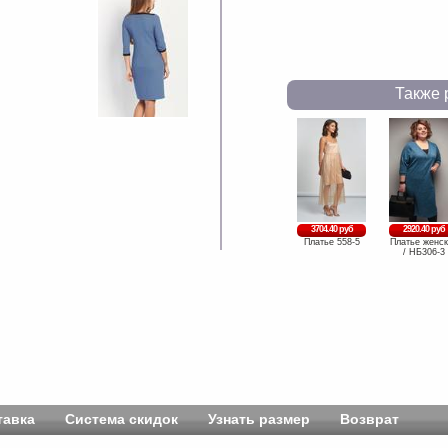
Также 
3704.40 руб
2920.40 руб
Платье 558-5
Платье женск
/ НБ306-3
тавка
Система скидок
Узнать размер
Возврат