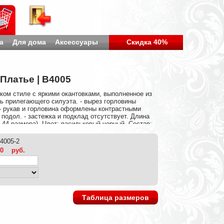
а
Для дома
Аксессуары
Скидка 40%
Платье | B4005
ком стиле с яркими окантовками, выполненное из
ь прилегающего силуэта. - вырез горловины
. - рукав и горловина оформлены контрастными
 подол. - застежка и подклад отсутствует. Длина
я 44 размера). Цвет: васильковый,черный. Состав:
b4005-2
00
руб.
Таблица размеров