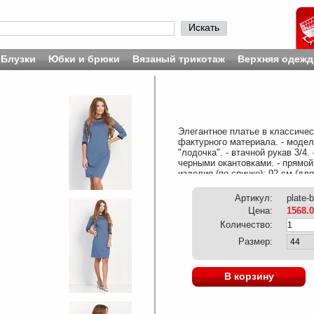
Искать
Блузки
Юбки и брюки
Вязаный трикотаж
Верхняя одежд
Элегантное платье в классичес
фактурного материала. - модел
"лодочка". - втачной рукав 3/4
черными окантовками. - прямой
изделия (по спинке): 92 см (дл
Полиэстер 95%, Эластан 5%
Артикул:
plate-
Цена:
1568.
Количество:
Размер:
В корзину