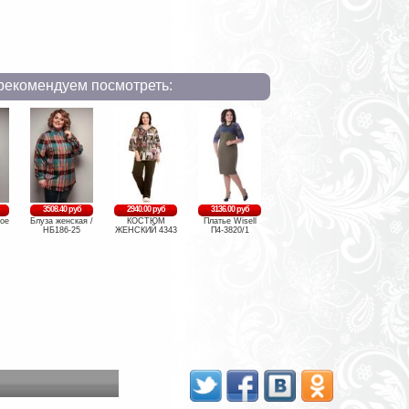
рекомендуем посмотреть:
3508.40 руб
2940.00 руб
3136.00 руб
ое
Блуза женская /
КОСТЮМ
Платье Wisell
НБ186-25
ЖЕНСКИЙ 4343
П4-3820/1