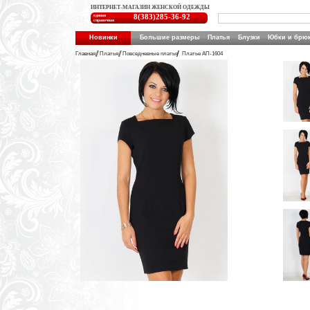
ИНТЕРНЕТ-МАГАЗИН ЖЕНСКОЙ ОДЕЖДЫ
единая
8(383)285-36-92
справочная
Новинки
Большие размеры
Платья
Блузки
Юбки и брю
Главная
Платья
Повседневные платья
Платье АП-1604