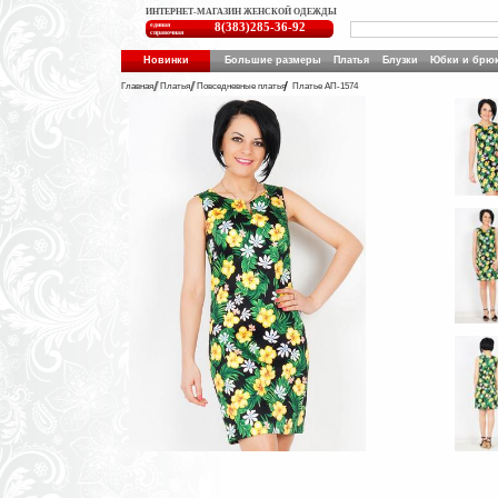
ИНТЕРНЕТ-МАГАЗИН ЖЕНСКОЙ ОДЕЖДЫ
единая
8(383)285-36-92
справочная
Новинки
Большие размеры
Платья
Блузки
Юбки и брю
Главная
Платья
Повседневные платья
Платье АП-1574