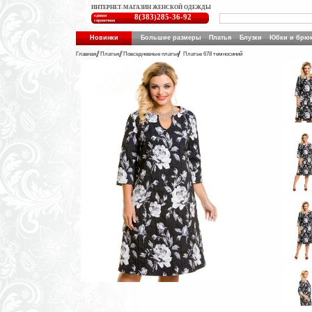
ИНТЕРНЕТ-МАГАЗИН ЖЕНСКОЙ ОДЕЖДЫ
единая
8(383)285-36-92
справочная
Новинки
Большие размеры
Платья
Блузки
Юбки и брю
Главная
Платья
Повседневные платья
Платье 678 темносиний