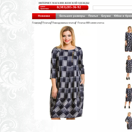
ИНТЕРНЕТ-МАГАЗИН ЖЕНСКОЙ ОДЕЖДЫ
единая
8(383)285-36-92
справочная
Новинки
Большие размеры
Платья
Блузки
Юбки и брю
Главная
Платья
Повседневные платья
Платье 669 синяя клетка