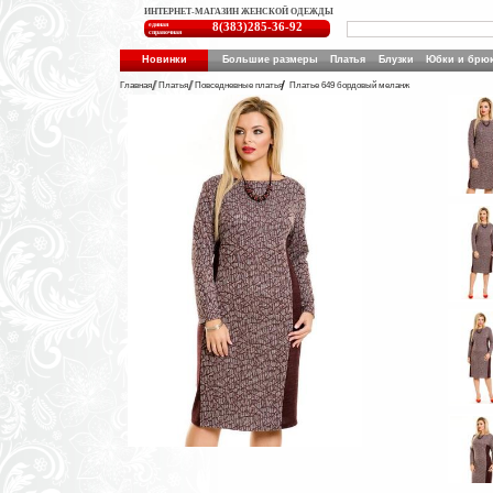
ИНТЕРНЕТ-МАГАЗИН ЖЕНСКОЙ ОДЕЖДЫ
единая
8(383)285-36-92
справочная
Новинки
Большие размеры
Платья
Блузки
Юбки и брю
Главная
Платья
Повседневные платья
Платье 649 бордовый меланж