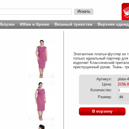
Искать
Блузки
Юбки и брюки
Вязаный трикотаж
Верхняя одежд
Элегантное платье-футляр из т
только идеальный партнер для 
изделие! Классический притале
приспущенный рукав. Ткань- тр
Артикул:
plate-
Цена:
2156.
Количество:
Размер:
В корзину