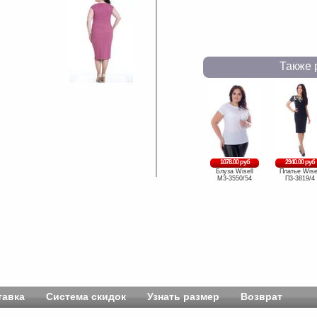
Также 
1078.00 руб
2940.00 руб
Блуза Wisell
Платье Wise
М3-3550/54
П3-3819/4
тавка
Система скидок
Узнать размер
Возврат