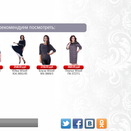
рекомендуем посмотреть:
2548.00 руб
2744.00 руб
3920.00 руб
l
Юбка Wisell
Блуза Wisell
Платье Wisell
Ю4-3691/45
М4-3869/3
П4-3727/1