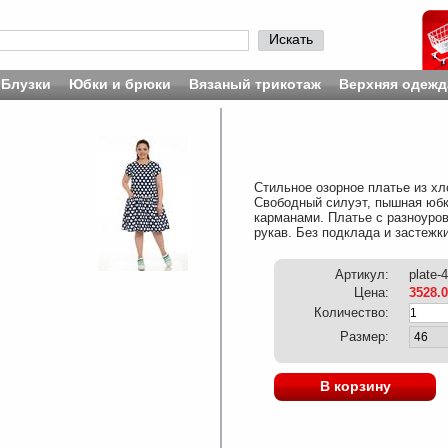
Искать
Блузки
Юбки и брюки
Вязаный трикотаж
Верхняя одежд
Стильное озорное платье из хл
Свободный силуэт, пышная юбк
карманами. Платье с разноуров
рукав. Без подклада и застежки
Артикул:
plate-
Цена:
3528.
Количество:
Размер:
В корзину