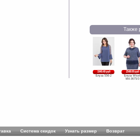
Также 
1940.40 руб
2548.00 руб
Блуза 556-2
Блуза Wisel
М4-3675/3
тавка
Система скидок
Узнать размер
Возврат