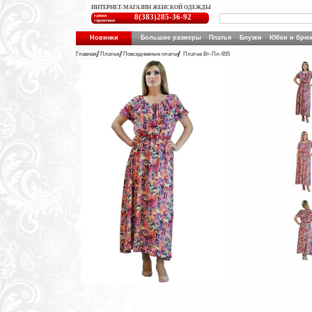
ИНТЕРНЕТ-МАГАЗИН ЖЕНСКОЙ ОДЕЖДЫ
единая
8(383)285-36-92
справочная
Новинки
Большие размеры
Платья
Блузки
Юбки и брю
Главная
Платья
Повседневные платья
Платье Вт-Пл-655