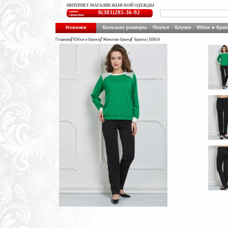
ИНТЕРНЕТ-МАГАЗИН ЖЕНСКОЙ ОДЕЖДЫ
единая
8(383)285-36-92
справочная
Новинки
Большие размеры
Платья
Блузки
Юбки и брю
Главная
Юбки и брюки
Женские брюки
Брюки | B3614