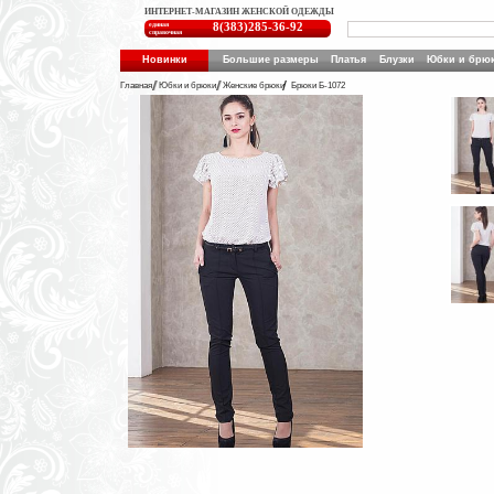
ИНТЕРНЕТ-МАГАЗИН ЖЕНСКОЙ ОДЕЖДЫ
единая
8(383)285-36-92
справочная
Новинки
Большие размеры
Платья
Блузки
Юбки и брю
Главная
Юбки и брюки
Женские брюки
Брюки Б-1072