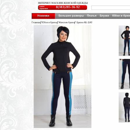
ИНТЕРНЕТ-МАГАЗИН ЖЕНСКОЙ ОДЕЖДЫ
единая
8(383)285-36-92
справочная
Новинки
Большие размеры
Платья
Блузки
Юбки и брю
Главная
Юбки и брюки
Женские брюки
Брюки АБ-1140