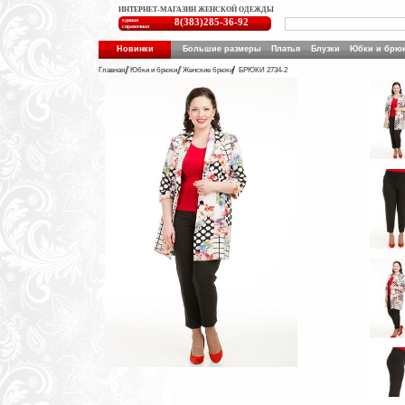
ИНТЕРНЕТ-МАГАЗИН ЖЕНСКОЙ ОДЕЖДЫ
единая
8(383)285-36-92
справочная
Новинки
Большие размеры
Платья
Блузки
Юбки и брю
Главная
Юбки и брюки
Женские брюки
БРЮКИ 2734-2