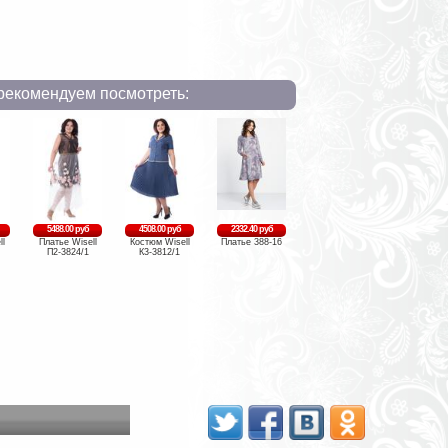
рекомендуем посмотреть:
5488.00 руб
4508.00 руб
2332.40 руб
ll
Платье Wisell
Костюм Wisell
Платье 388-16
П2-3824/1
К3-3812/1