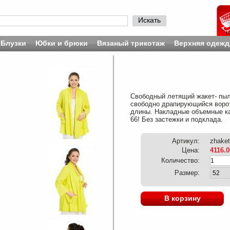
Искать
Блузки
Юбки и брюки
Вязаный трикотаж
Верхняя одежд
Свободный летящий жакет- пыл
свободно драпирующийся ворот
длины. Накладные объемные кар
66! Без застежки и подклада.
Артикул:
zhaket
Цена:
4116.0
Количество:
Размер:
В корзину