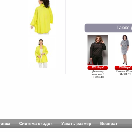
Также 
2332.40 руб
3528.00 руб
Джемпер
Платье Wise
женский /
П4-3817/3
НБ016-10
тавка
Система скидок
Узнать размер
Возврат