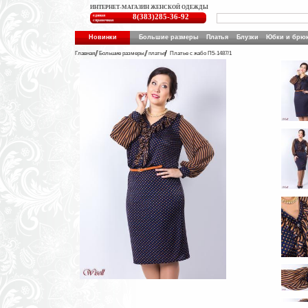
ИНТЕРНЕТ-МАГАЗИН ЖЕНСКОЙ ОДЕЖДЫ
единая
8(383)285-36-92
справочная
Новинки
Большие размеры
Платья
Блузки
Юбки и брю
Главная
Большие размеры
платья
Платье с жабо П5-1487/1