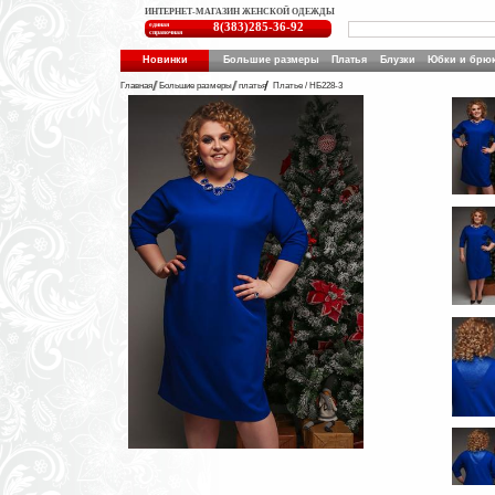
ИНТЕРНЕТ-МАГАЗИН ЖЕНСКОЙ ОДЕЖДЫ
единая
8(383)285-36-92
справочная
Новинки
Большие размеры
Платья
Блузки
Юбки и брю
Главная
Большие размеры
платья
Платье / НБ228-3