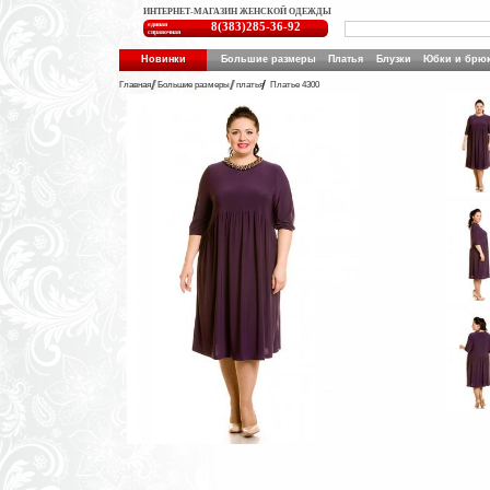
ИНТЕРНЕТ-МАГАЗИН ЖЕНСКОЙ ОДЕЖДЫ
единая
8(383)285-36-92
справочная
Новинки
Большие размеры
Платья
Блузки
Юбки и брю
Главная
Большие размеры
платья
Платье 4300