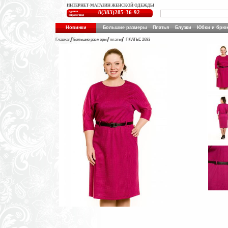
ИНТЕРНЕТ-МАГАЗИН ЖЕНСКОЙ ОДЕЖДЫ
единая
8(383)285-36-92
справочная
Новинки
Большие размеры
Платья
Блузки
Юбки и брю
Главная
Большие размеры
платья
ПЛАТЬЕ 2693