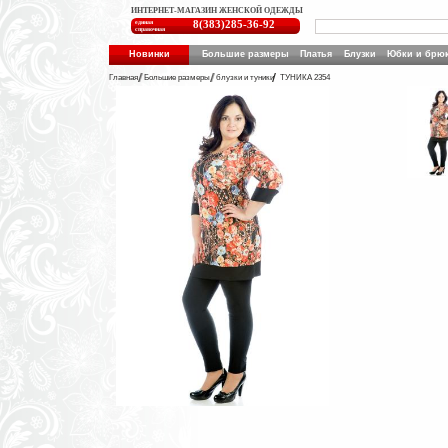
ИНТЕРНЕТ-МАГАЗИН ЖЕНСКОЙ ОДЕЖДЫ
единая
8(383)285-36-92
справочная
Новинки
Большие размеры
Платья
Блузки
Юбки и брю
Главная
Большие размеры
блузки и туники
ТУНИКА 2354