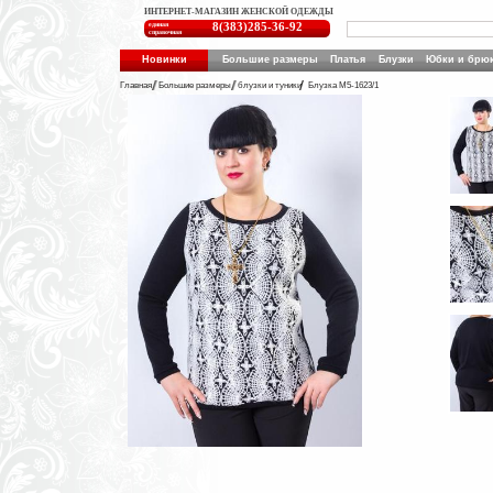
ИНТЕРНЕТ-МАГАЗИН ЖЕНСКОЙ ОДЕЖДЫ
единая
8(383)285-36-92
справочная
Новинки
Большие размеры
Платья
Блузки
Юбки и брю
Главная
Большие размеры
блузки и туники
Блузка М5-1623/1