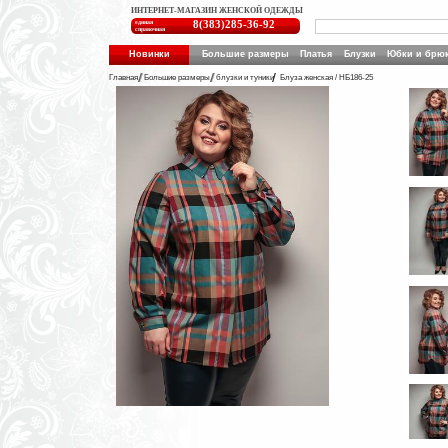
ИНТЕРНЕТ-МАГАЗИН ЖЕНСКОЙ ОДЕЖДЫ
единая
8(383)285-36-92
справочная
Новинки
Большие размеры
Платья
Блузки
Юбки и брю
Главная
Большие размеры
блузки и туники
Блуза женская / НБ186-25