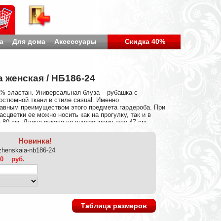
а
Для дома
Аксессуары
Скидка 40%
 женская / НБ186-24
% эластан. Универсальная блуза – рубашка с
костюмной ткани в стиле casual. Именно
лавным преимуществом этого предмета гардероба. При
сцветки ее можно носить как на прогулку, так и в
 80 см. Длина рукава по внутреннему шву 47 см.
см. Цвет: мультиколор.
Новинка!
zhenskaia-nb186-24
40
руб.
Таблица размеров