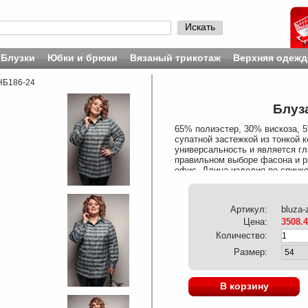
Искать
Блузки
Юбки и брюки
Вязаный трикотаж
Верхняя одежд
 НБ186-24
Блуза
65% полиэстер, 30% вискоза, 5
супатной застежкой из тонкой 
универсальность и является г
правильном выборе фасона и ра
офис. Длина изделия по спинке
Ширина рукава под проймой 22 
Артикул:
bluza-
Цена:
3508.
Количество:
Размер:
В корзину