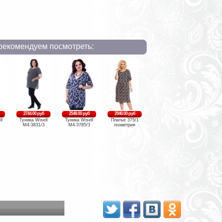
рекомендуем посмотреть:
2744.00 руб
2548.00 руб
2940.00 руб
ll
Туника Wisell
Туника Wisell
Платье 375/1
М4-3831/3
М4-3785/3
геометрия