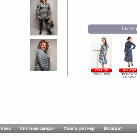
Также 
2724.40 руб
3136.00 руб
Платье П-500
Платье Wise
П5-2365/3
тавка
Система скидок
Узнать размер
Возврат