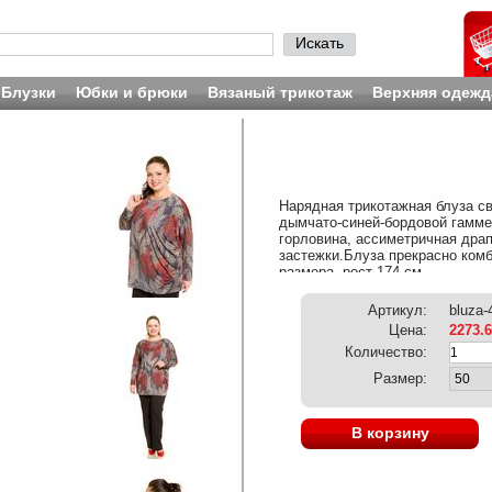
Искать
Блузки
Юбки и брюки
Вязаный трикотаж
Верхняя одежд
Нарядная трикотажная блуза с
дымчато-синей-бордовой гамме
горловина, ассиметричная дра
застежки.Блуза прекрасно ком
размера, рост 174 см.
Артикул:
bluza-
Цена:
2273.
Количество:
Размер:
В корзину