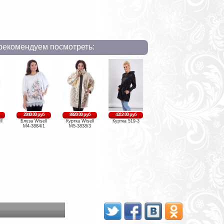
рекомендуем посмотреть:
2940.00 руб
8820.00 руб
4312.00 руб
ll
Блуза Wisell
Куртка Wisell
Куртка 519-3
М4-3884/1
М5-3838/3