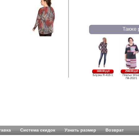
Также 
1600.00 руб
2940.00 руб
Блузка R-416-1
Платье Wise
П4-202/1
тавка
Система скидок
Узнать размер
Возврат