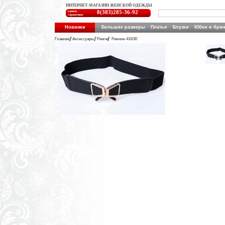
ИНТЕРНЕТ-МАГАЗИН ЖЕНСКОЙ ОДЕЖДЫ
единая
8(383)285-36-92
справочная
Новинки
Большие размеры
Платья
Блузки
Юбки и брю
Главная
Аксессуары
Ремни
Ремень 410/30