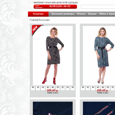
ИНТЕРНЕТ-МАГАЗИН ЖЕНСКОЙ ОДЕЖДЫ
единая
8(383)285-36-92
справочная
Новинки
Большие размеры
Платья
Блузки
Юбки и брю
Главная
Аксессуары
40
42
44
46
48
50
52
54
56
40
42
44
46
48
50
52
300.00 р.
200.00 р.
ПОЯС А-30-1
ПОЯС А-28-1