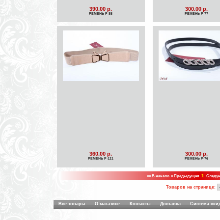
390.00 р.
300.00 р.
РЕМЕНЬ Р-85
РЕМЕНЬ Р-77
360.00 р.
300.00 р.
РЕМЕНЬ Р-121
РЕМЕНЬ Р-76
1
«« В начало
« Предыдущая
Следу
Товаров на странице:
Все товары
О магазине
Контакты
Доставка
Система ски